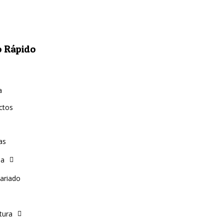
 Rápido
a
ctos
as
ia
ariado
tura