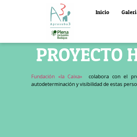
Inicio
Galerí
PROYECTO 
Fundación «la Caixa»
colabora con el pro
autodeterminación y visibilidad de estas perso