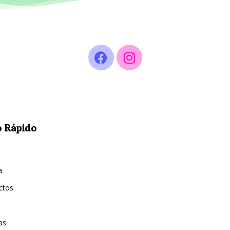
 Rápido
a
ctos
as