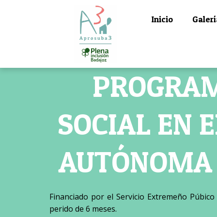
Inicio
Galerí
PROGRAMA
SOCIAL EN 
AUTÓNOMA 
Financiado por el Servicio Extremeño Púbico
perido de 6 meses.