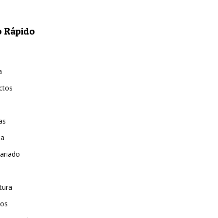
 Rápido
a
ctos
as
ia
ariado
tura
ios